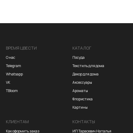
ВРЕМЯ ЦВЕСТИ
КАТАЛОГ
О нас
Посуда
Telegram
Текстиль для дома
Whatsapp
Декор для дома
VK
Аксессуары
TBloom
Ароматы
Флористика
Картины
КЛИЕНТАМ
КОНТАКТЫ
Как оформить заказ
ИП Тарасевич Наталья